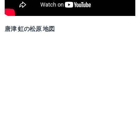
唐津 虹の松原 地図