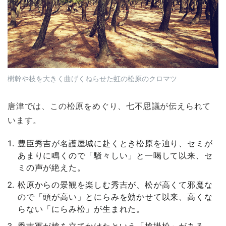
樹幹や枝を大きく曲げくねらせた虹の松原のクロマツ
唐津では、この松原をめぐり、七不思議が伝えられて
います。
豊臣秀吉が名護屋城に赴くとき松原を辿り、セミが
あまりに鳴くので「騒々しい」と一喝して以来、セ
ミの声が絶えた。
松原からの景観を楽しむ秀吉が、松が高くて邪魔な
ので「頭が高い」とにらみを効かせて以来、高くな
らない「にらみ松」が生まれた。
秀吉軍が槍を立てかけたという「槍掛松」がある。