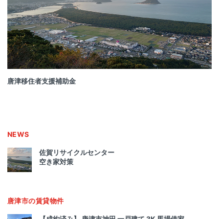
唐津移住者支援補助金
NEWS
佐賀リサイクルセンター
空き家対策
唐津市の賃貸物件
【成約済み】 唐津市神田 一戸建て 3K 馬場借家